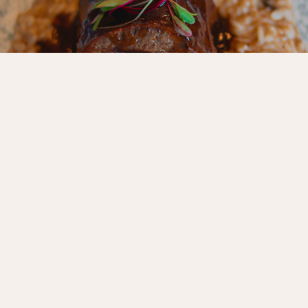
Que tal um almoço
ou jantar especial?
No Veleiros, você desfruta de uma gastronomia